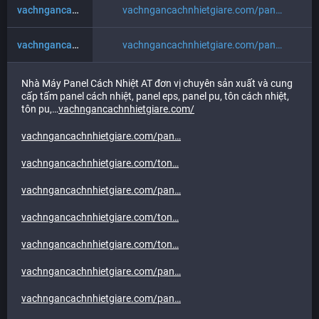
vachngancachnhietgiare.com/pan
vachngancachnhietgiare.com/pan
vachngancachnhietgiare.com/pan
vachngancachnhietgiare.com/pan
Nhà Máy Panel Cách Nhiệt AT đơn vị chuyên sản xuất và cung
cấp tấm panel cách nhiệt, panel eps, panel pu, tôn cách nhiệt,
tôn pu,…
vachngancachnhietgiare.com/
vachngancachnhietgiare.com/pan
vachngancachnhietgiare.com/ton
vachngancachnhietgiare.com/pan
vachngancachnhietgiare.com/ton
vachngancachnhietgiare.com/ton
vachngancachnhietgiare.com/pan
vachngancachnhietgiare.com/pan